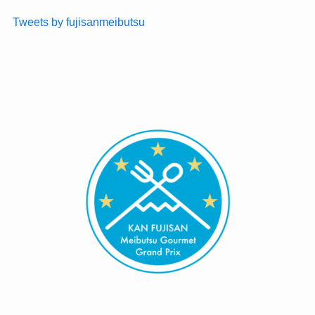
Tweets by fujisanmeibutsu