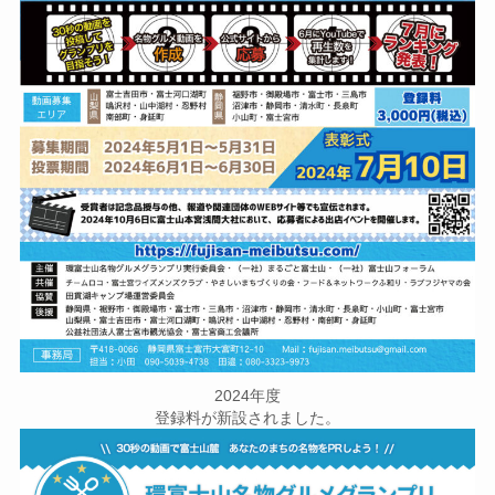
2024年度
登録料が新設されました。