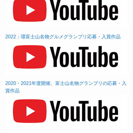
2022：環富士山名物グルメグランプリ応募・入賞作品
2020・2021年度開催、富士山名物グランプリの応募・入
賞作品