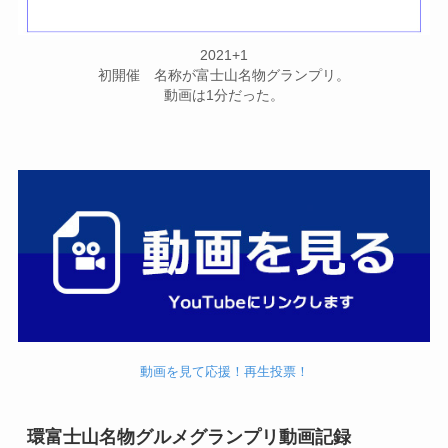
2021+1
初開催 名称が富士山名物グランプリ。
動画は1分だった。
動画を見て応援！再生投票！
環富士山名物グルメグランプリ動画記録