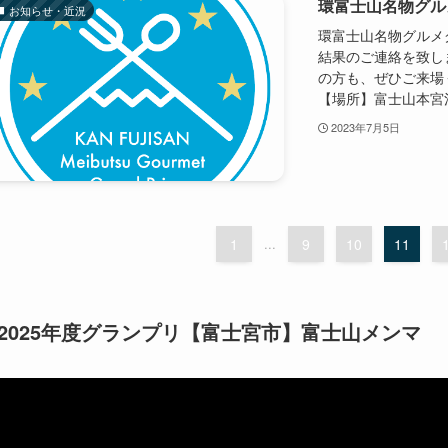
環富士山名物グル
お知らせ・近況
環富士山名物グルメグ
結果のご連絡を致し
の方も、ぜひご来場く
【場所】富士山本宮浅
2023年7月5日
1
...
9
10
11
2025年度グランプリ【富士宮市】富士山メンマ