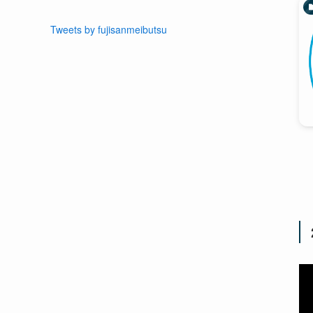
Tweets by fujisanmeibutsu
動
画
プ