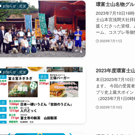
環富士山名物グル
お知らせ・近況
2023年7月10日
士山本宮浅間大社拝
援くださった皆様、
ーム、コスプレ等個性
2023年7月11日
2023年度環富
お知らせ・近況
本日2023年7月1
ます。 今回の受賞
プリ史上最大ポイン
（2023年7月1日0時
2023年7月10日