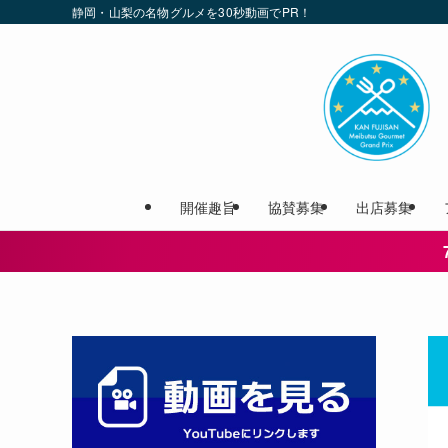
静岡・山梨の名物グルメを30秒動画でPR！
開催趣旨
協賛募集
出店募集