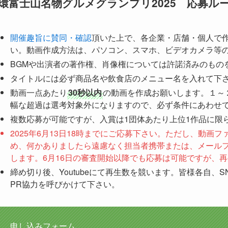
環富士山名物グルメグランプリ2025 応募ル
開催趣旨に賛同・確認
頂いた上で、各企業・店舗・個人で
い。動画作成方法は、パソコン、スマホ、ビデオカメラ等
BGMや出演者の著作権、肖像権については許諾済みのもの
タイトルには必ず商品名や飲食店のメニュー名を入れて下
動画一点あたり
30秒以内
の動画を作成お願いします。１～
幅な超過は選考対象外になりますので、必ず条件にあわせ
複数応募が可能ですが、入賞は1団体あたり上位1作品に限
2025年6月13日18時までにご応募下さい。ただし、動
め、何かありましたら遠慮なく担当者携帯または、メール
します。6月16日の審査開始以降でも応募は可能ですが、
締め切り後、Youtubeにて再生数を競います。皆様各自、S
PR協力を呼びかけて下さい。
申し込みフォーム