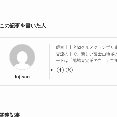
この記事を書いた人
環富士山名物グルメグランプリ
交流の中で、新しい富士山地域
ードは「地域肯定感の向上」で
fujisan
関連記事