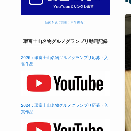
動画を見て応援！再生投票！
環富士山名物グルメグランプリ動画記録
2025：環富士山名物グルメグランプリ応募・入
賞作品
2024：環富士山名物グルメグランプリ応募・入
賞作品