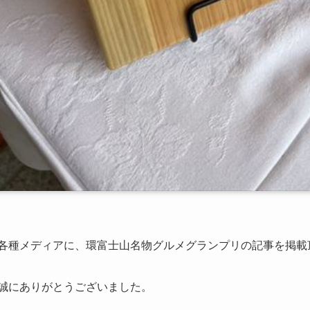
各種メディアに、環富士山名物グルメグランプリの記事を掲載
誠にありがとうございました。