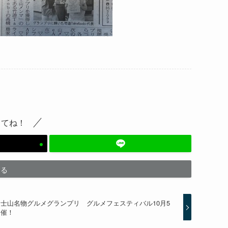
してね！
する
富士山名物グルメグランプリ グルメフェスティバル10月5
開催！