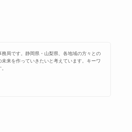
事務局です。静岡県・山梨県、各地域の方々との
の未来を作っていきたいと考えています。キーワ
す。