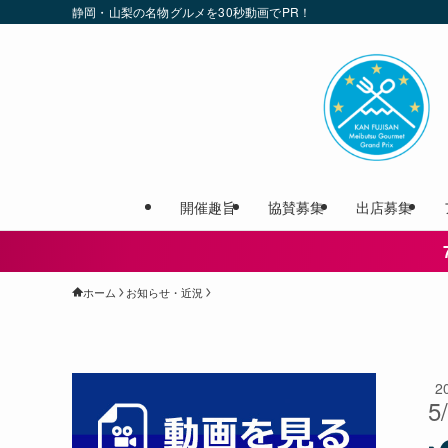
静岡・山梨の名物グルメを30秒動画でPR！
開催趣旨
協賛募集
出店募集
ホーム
お知らせ・近況
2
5