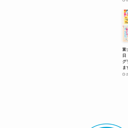
富
日
グ
ま