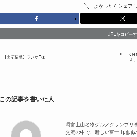
よかったらシェア
URLをコピー
6月
【出演情報】ラジオF様
す
この記事を書いた人
環富士山名物グルメグランプリ
交流の中で、新しい富士山地域