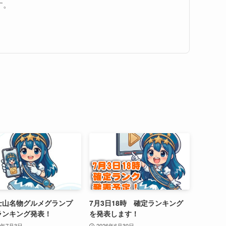
す。
士山名物グルメグランプ
7月3日18時 確定ランキング
ランキング発表！
を発表します！
6年7月3日
2026年6月30日