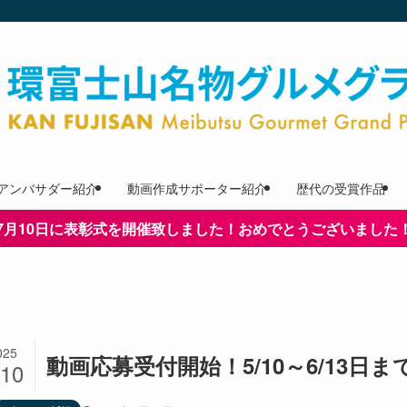
アンバサダー紹介
動画作成サポーター紹介
歴代の受賞作品
7月10日に表彰式を開催致しました！おめでとうございました
025
動画応募受付開始！5/10～6/13日ま
/10