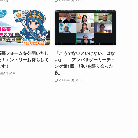
応募フォームを公開いたし
「こうでないといけない、はな
た！エントリーお待ちして
い」——アンバサダーミーティ
ます！
ング第1回、想いを語り合った
夜。
6年5月10日
2026年3月31日