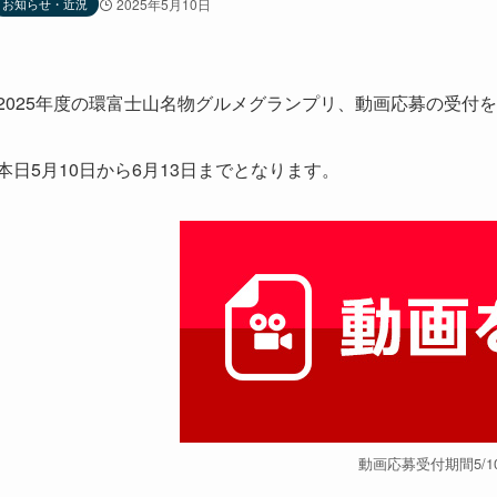
お知らせ・近況
2025年5月10日
2025年度の環富士山名物グルメグランプリ、動画応募の受付
本日5月10日から6月13日までとなります。
動画応募受付期間5/10-